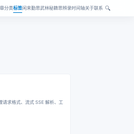
🔍
章
分类
标签
闲来勤思
武林秘籍
思辨录
时间轴
关于
联系
重点梳理请求格式、流式 SSE 解析、工