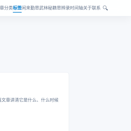
🔍
章
分类
标签
闲来勤思
武林秘籍
思辨录
时间轴
关于
联系
，这篇文章讲清它是什么、什么时候