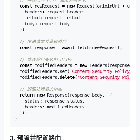
const
newRequest
=
new
Request
(
originUrl
+
url
.
p
headers
:
request
.
headers
,
method
:
request
.
method
,
body
:
request
.
body
});
const
response
=
await
fetch
(
newRequest
);
const
modifiedHeaders
=
new
Headers
(
response
.
hea
modifiedHeaders
.
set
(
'Content-Security-Policy'
,
modifiedHeaders
.
delete
(
'Content-Security-Policy-
return
new
Response
(
response
.
body
,
{
status
:
response
.
status
,
headers
:
modifiedHeaders
});
}
3. 部署并配置路由