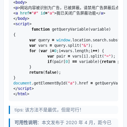
<
body
>
<
p
>
网站内容被识别为广告，已被屏蔽。请禁用广告屏蔽后点击
<
a
href
=
"#"
id
=
"a"
>
我已关闭广告屏蔽功能
</
a
>
</
body
>
<
script
>
function
getQueryVariable
(
variable
)
{
var
query
=
window
.
location
.
search
.
substrin
var
vars
=
query
.
split
(
"&"
);
for
(
var
i
=
0
;
i
<
vars
.
length
;
i
++
)
{
var
pair
=
vars
[
i
].
split
(
"="
);
if
(
pair
[
0
]
==
variable
){
return
pair
}
return
(
false
);
}
document
.
getElementById
(
"a"
).
href
=
getQueryVariab
</
script
>
</
html
>
tips: 该方法不是最优，但是可行！
可用性说明
：本文发布于 2020 年 4 月，距今已