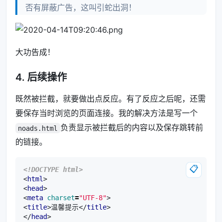
否有屏蔽广告，这叫引蛇出洞！
大功告成！
4. 后续操作
既然被拦截，就要做出点反应。有了反应之后呢，还需
要保存当时浏览的页面连接。我的解决方法是写一个
负责显示被拦截后的内容以及保存跳转前
noads.html
的链接。
📋
<!DOCTYPE html>
<
html
>
<
head
>
<
meta
charset
=
"UTF-8"
>
<
title
>
温馨提示
</
title
>
</
head
>