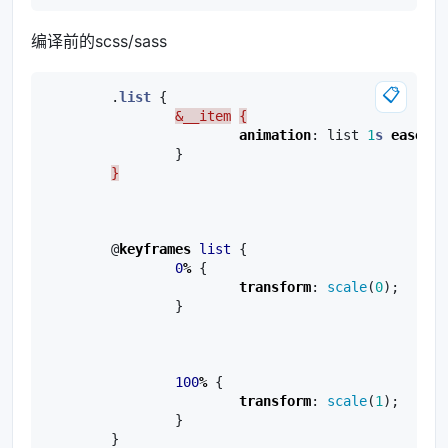
编译前的scss/sass
📋
.
list
{
&__item
{
animation
:
list
1
s
ease
bo
}
}
@
keyframes
list
{
0
%
{
transform
:
scale
(
0
);
}
100
%
{
transform
:
scale
(
1
);
}
}