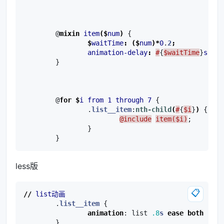
@
mixin
item
($
num
)
{
$
waitTime
:
($
num
)*
0
.
2
;
animation-delay
:
#
{
$waitTime
}
s
;
}
@
for
$
i
from
1
through
7
{
.
list__item
:
nth-child
(
#
{
$i
}
)
{
@include
item($i)
;
}
}
less版
📋
//
list动画
.
list__item
{
animation
:
list
.8
s
ease
both
}