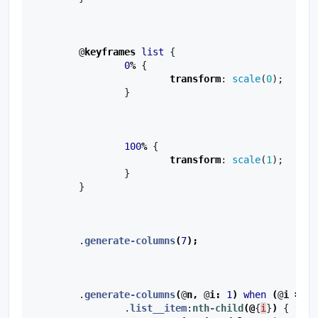
@
keyframes
list
{
0
%
{
transform
:
scale
(
0
);
}
100
%
{
transform
:
scale
(
1
);
}
}
.
generate-columns
(
7
);
.
generate-columns
(
@
n
,
@
i
:
1
)
when
(
@
i
=<
@
.
list__item
:
nth-child
(@
{
i
}
)
{