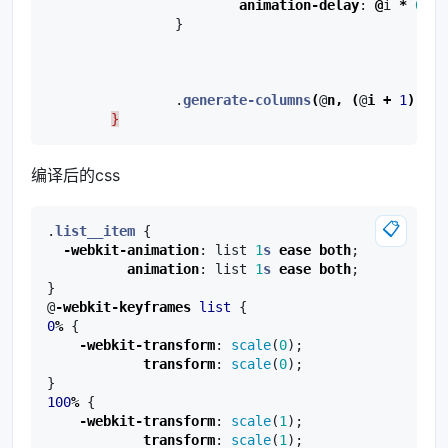
animation-delay
:
@
i
*
0.2
;
}
.
generate-columns
(
@
n
,
(
@
i
+
1
))
;
}
编译后的css
📋
.
list__item
{
-webkit-
animation
:
list
1
s
ease
both
;
animation
:
list
1
s
ease
both
;
}
@
-webkit-keyframes
list
{
0
%
{
-webkit-
transform
:
scale
(
0
);
transform
:
scale
(
0
);
}
100
%
{
-webkit-
transform
:
scale
(
1
);
transform
:
scale
(
1
);