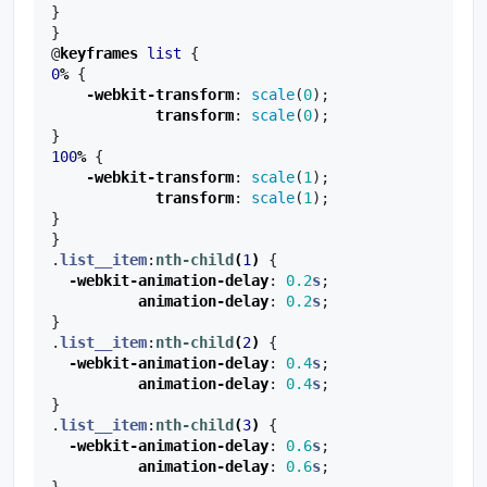
}
}
@
keyframes
list
{
0
%
{
-webkit-
transform
:
scale
(
0
);
transform
:
scale
(
0
);
}
100
%
{
-webkit-
transform
:
scale
(
1
);
transform
:
scale
(
1
);
}
}
.
list__item
:
nth-child
(
1
)
{
-webkit-
animation-delay
:
0.2
s
;
animation-delay
:
0.2
s
;
}
.
list__item
:
nth-child
(
2
)
{
-webkit-
animation-delay
:
0.4
s
;
animation-delay
:
0.4
s
;
}
.
list__item
:
nth-child
(
3
)
{
-webkit-
animation-delay
:
0.6
s
;
animation-delay
:
0.6
s
;
}