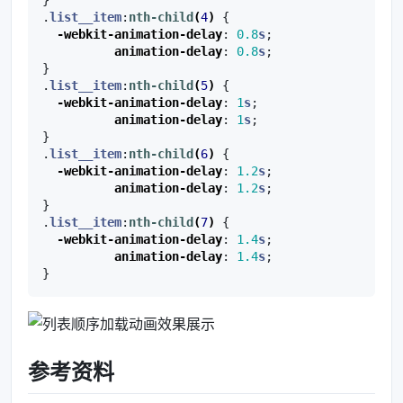
.
list__item
:
nth-child
(
4
)
{
-webkit-
animation-delay
:
0.8
s
;
animation-delay
:
0.8
s
;
}
.
list__item
:
nth-child
(
5
)
{
-webkit-
animation-delay
:
1
s
;
animation-delay
:
1
s
;
}
.
list__item
:
nth-child
(
6
)
{
-webkit-
animation-delay
:
1.2
s
;
animation-delay
:
1.2
s
;
}
.
list__item
:
nth-child
(
7
)
{
-webkit-
animation-delay
:
1.4
s
;
animation-delay
:
1.4
s
;
}
参考资料