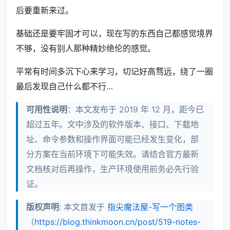
Vertex
getVertex
(
return
NodeTable
[
v
];
}
后要重新来过。
string
getValue
(
int
v
)
{
return
NodeTable
-
>
data
;
基础还是要牢固才可以，现在写的东西自己都感觉境界
bool
insertEdge
(
int
v1
,
int
v2
,
double
weight
);
不够，没有别人那种精妙绝伦的感觉。
bool
insertVertex
(
string
data
);
平常有时间多沉下心来学习，切记好高骛远，绕了一圈
protected
:
int
numVertices
;
最后发现自己什么都不行…
int
numEdges
;
可用性说明
：本文发布于 2019 年 12 月，距今已
超过五年。文中涉及的软件版本、接口、下载地
private
:
Vertex
*
NodeTable
;
址、命令参数和操作界面可能已经发生变化，部
};
分方案在当前环境下可能失效。请结合官方最新
Graph_lnk
::
Graph_lnk
(
int
sv
)
{
文档核对后再操作，生产环境使用前务必先行验
numVertices
=
sv
;
证。
numEdges
=
0
;
版权声明
: 本文首发于
指尖魔法屋-写一个图类
（
https://blog.thinkmoon.cn/post/519-notes-
NodeTable
=
new
Vertex
[
DefaultMaxVertices
]