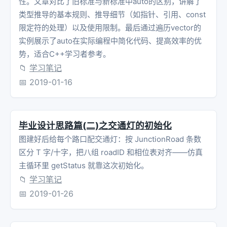
性。文章对比了旧标准与新标准中auto的区别，讲解了
类型推导的基本规则、推导细节（如指针、引用、const
q
=
p
-
>
link
;
限定符的处理）以及使用限制。最后通过遍历vector的
}
实例展示了auto在实际编程中简化代码、提高效率的优
势，适合C++学习者参考。
q
=
new
Edge
(
v1
,
weight
);
📁
学习笔记
p
-
>
link
=
q
;
📅
2019-01-16
}
else
{
NodeTable
[
v2
].
adj
=
new
Edge
(
v1
,
weigh
毕业设计思路篇(二)之交通灯的初始化
}
图建好后给每个路口配交通灯：按 JunctionRoad 条数
区分 T 字/十字，把八组 roadID 和相位表对齐——仿真
numEdges
++
;
主循环里 getStatus 就靠这次初始化。
}
📁
学习笔记
return
0
;
📅
2019-01-26
}