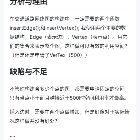
分析与理由
};
在交通道路网络图的构建中，一定需要的两个函数
insertEdge();和insertVertex(); 我使用两个主要的数
struct
Edge
{
据结构，Edge（表示边），Vertex（表示点）。用它
们的集合来表示整个图，这样做可以有效的利用空间？
int
dest
;
（但是还是申请了VerTex（500））
double
weight
;
缺陷与不足
Edge
*
link
;
Edge
(
int
num
,
double
weight
)
:
dest
(
num
),
weight
(
we
不管你构建含多少个点的图，都需要申请固定的空间，
};
只有当点小于而且越接近于500时空间利用率才最高。
插入边时，需要在两个点做增加，但是好像对于实际情
struct
Vertex
{
况这样做并没有好处？
string
data
;
….