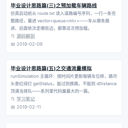
bool
Graph_lnk
::
insertVertex
(
string
data
)
毕业设计思路篇(三)之预加载车辆路线
if
(
numVertices
==
DefaultMaxVertices
)
return
仿真启动前从 route.txt 读入道路编号序列，一行一条完
整路径，塞进 vector<queue<int>>——车从哪条路
else
{
进、后面依次走哪些边，都靠这次预加载。
NodeTable
[
numVertices
].
data
=
data
;
📁
源码解剖
📅
2019-02-09
NodeTable
[
numVertices
].
adj
=
nullptr
;
numVertices
++
;
}
毕业设计思路篇(五)之交通流量模拟
runSimulation 主循环：按时间片更新每辆车位移，路尽
return
true
;
头查红绿灯 getStatus，能过则换路，不能则 dDistance
}
顶满当排队——系列里代码量最大的一篇。
📁
学习笔记
📅
2019-02-11
Graph_lnk
::~
Graph_lnk
()
{
delete
[]
NodeTable
;