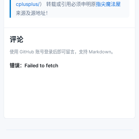
cplusplus/
） 转载或引用必须申明原
指尖魔法屋
if
(
NodeTable
==
nullptr
)
{
来源及源地址！
memory_error
(
__func__
,
"NodeTable"
}
评论
for
(
int
i
=
0
;
i
};
使用 GitHub 账号登录后即可留言，支持 Markdown。
bool
Graph_lnk
::
insertEdge
(
int
v1
,
int
v2
,
double
if
(
v1
>=
0
&&
v1
=
0
&&
v2
Edge
*
q
=
nullptr
,
*
p
=
nullptr
;
if
(
NodeTable
[
v1
].
adj
!=
nullptr
)
{
p
=
NodeTable
[
v1
].
adj
;
q
=
p
-
>
link
;
while
(
q
!=
nullptr
)
{
p
=
q
;