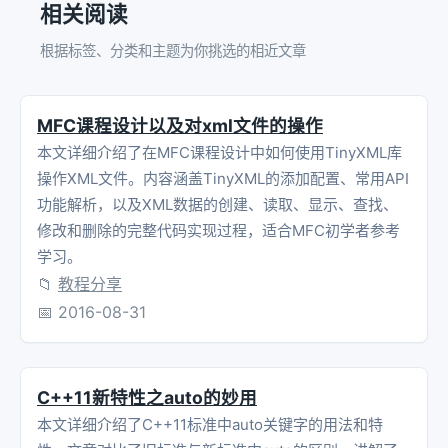
相关阅读
q
=
p
-
>
link
;
根据标签、分类和主题为你挑选的相近文章
}
q
=
new
Edge
(
v2
,
weight
);
MFC课程设计以及对xml文件的操作
p
-
>
link
=
q
;
本文详细介绍了在MFC课程设计中如何使用TinyXML库
操作XML文件。内容涵盖TinyXML的添加配置、常用API
}
else
{
功能解析，以及XML数据的创建、读取、显示、查找、
NodeTable
[
v1
].
adj
=
new
Edge
(
v2
,
weigh
修改和删除的完整代码实现过程，适合MFC初学者参考
学习。
}
📁
教程分享
if
(
NodeTable
[
v2
].
adj
!=
nullptr
)
{
📅
2016-08-31
p
=
NodeTable
[
v2
].
adj
;
q
=
p
-
>
link
;
C++11新特性之auto的妙用
while
(
q
!=
nullptr
)
{
本文详细介绍了C++11标准中auto关键字的用法和特
p
=
q
;