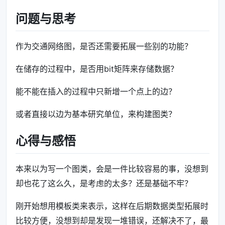
Edge
*
adj
;
问题与思考
Vertex
(
string
data
=
"点"
)
:
data
(
data
),
adj
(
nullpt
};
作为交通网络图，是否还需要拓展一些别的功能？
在储存的过程中，是否用bit矩阵来存储数据？
class
Graph_lnk
{
能不能在插入的过程中只新增一个点上的边？
friend
ostream
&
operator
<<
(
ostream
&
in
,
Graph_
或者直接以边为基本研究单位，来构建图类？
public
:
心得与感悟
Graph_lnk
(
int
sv
=
DefaultMaxVertices
);
本来以为写一个图类，会是一件比较容易的事，没想到
~
Graph_lnk
();
却也花了这么久，是考虑的太多？还是基础不牢？
int
NumberOfVertices
()
{
return
numVertices
;
}
刚开始想用模板类来表示，这样在后期数据类型拓展时
int
NumberOfEdges
()
{
return
numEdges
;
}
比较方便，没想到却是发现一堆错误，还解决不了，最