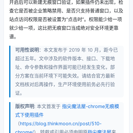
开启后可以新建无痕窗口验证，如果插件仍未出现，检
查它是否被企业策略禁用、是否只支持普通窗口，以及
站点访问权限是否被设置为“点击时”。权限能少给一项
就少给一项，这比把无痕窗口当成绝对安全环境更靠
谱。
可用性说明
：本文发布于 2019 年 10 月，距今已
超过五年。文中涉及的软件版本、接口、下载地
址、命令参数和操作界面可能已经发生变化，部
分方案在当前环境下可能失效。请结合官方最新
文档核对后再操作，生产环境使用前务必先行验
证。
版权声明
: 本文首发于
指尖魔法屋-chrome无痕模
式下使用插件
（
https://blog.thinkmoon.cn/post/510-
chrome/
） 转载或引用必须申明原
指尖魔法屋
来