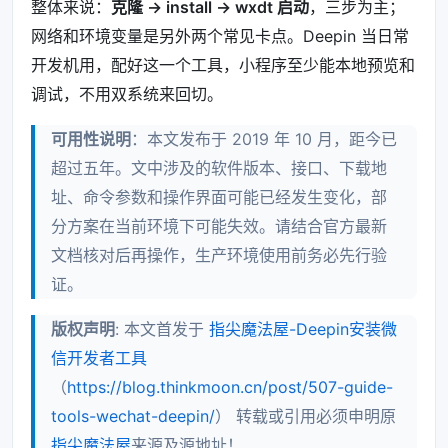
整体来说：
克隆 → install → wxdt 启动
，三步为主；
网络和环境变量是另外两个常见卡点。Deepin 当日常
开发机用，配好这一个工具，小程序至少能本地预览和
调试，不用双系统来回切。
可用性说明
：本文发布于 2019 年 10 月，距今已
超过五年。文中涉及的软件版本、接口、下载地
址、命令参数和操作界面可能已经发生变化，部
分方案在当前环境下可能失效。请结合官方最新
文档核对后再操作，生产环境使用前务必先行验
证。
版权声明
: 本文首发于
指尖魔法屋-Deepin安装微
信开发者工具
（
https://blog.thinkmoon.cn/post/507-guide-
tools-wechat-deepin/
） 转载或引用必须申明原
指尖魔法屋
来源及源地址！