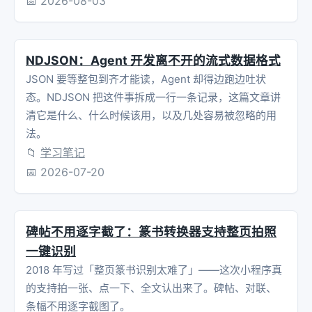
📅
2026-08-03
NDJSON：Agent 开发离不开的流式数据格式
JSON 要等整包到齐才能读，Agent 却得边跑边吐状
态。NDJSON 把这件事拆成一行一条记录，这篇文章讲
清它是什么、什么时候该用，以及几处容易被忽略的用
法。
📁
学习笔记
📅
2026-07-20
碑帖不用逐字截了：篆书转换器支持整页拍照
一键识别
2018 年写过「整页篆书识别太难了」——这次小程序真
的支持拍一张、点一下、全文认出来了。碑帖、对联、
条幅不用逐字截图了。