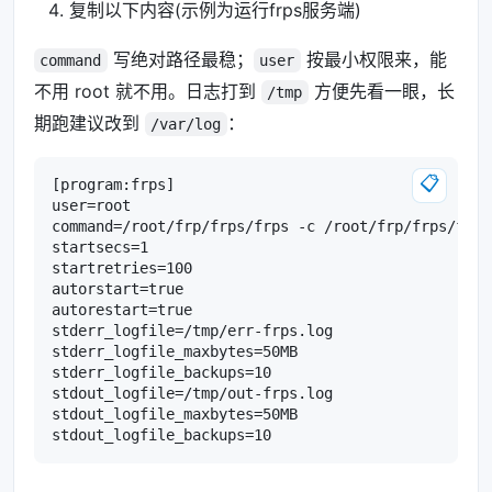
复制以下内容(示例为运行frps服务端)
写绝对路径最稳；
按最小权限来，能
command
user
不用 root 就不用。日志打到
方便先看一眼，长
/tmp
期跑建议改到
：
/var/log
📋
[program:frps]

user=root

command=/root/frp/frps/frps -c /root/frp/frps/frps.
startsecs=1

startretries=100

autorstart=true

autorestart=true

stderr_logfile=/tmp/err-frps.log

stderr_logfile_maxbytes=50MB

stderr_logfile_backups=10

stdout_logfile=/tmp/out-frps.log

stdout_logfile_maxbytes=50MB
