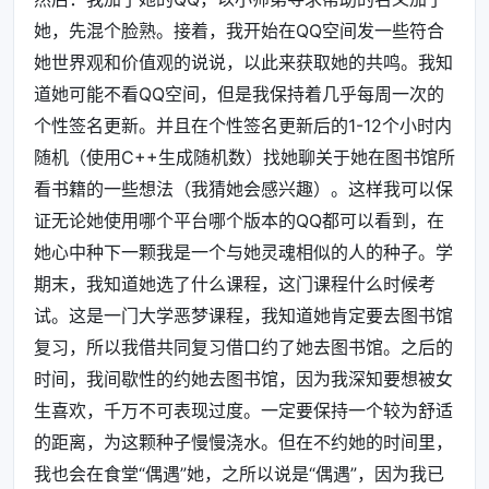
她，先混个脸熟。接着，我开始在QQ空间发一些符合
她世界观和价值观的说说，以此来获取她的共鸣。我知
道她可能不看QQ空间，但是我保持着几乎每周一次的
个性签名更新。并且在个性签名更新后的1-12个小时内
随机（使用C++生成随机数）找她聊关于她在图书馆所
看书籍的一些想法（我猜她会感兴趣）。这样我可以保
证无论她使用哪个平台哪个版本的QQ都可以看到，在
她心中种下一颗我是一个与她灵魂相似的人的种子。学
期末，我知道她选了什么课程，这门课程什么时候考
试。这是一门大学恶梦课程，我知道她肯定要去图书馆
复习，所以我借共同复习借口约了她去图书馆。之后的
时间，我间歇性的约她去图书馆，因为我深知要想被女
生喜欢，千万不可表现过度。一定要保持一个较为舒适
的距离，为这颗种子慢慢浇水。但在不约她的时间里，
我也会在食堂“偶遇”她，之所以说是“偶遇”，因为我已