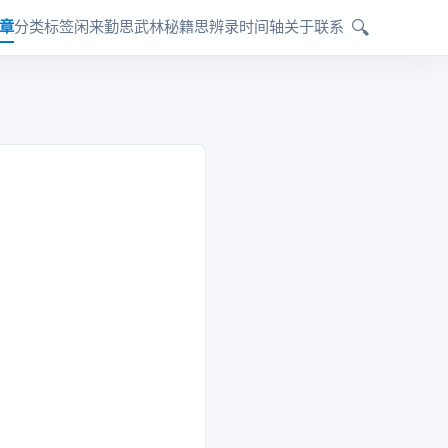
🔍
章
分类
标签
闲来勤思
武林秘籍
思辨录
时间轴
关于
联系