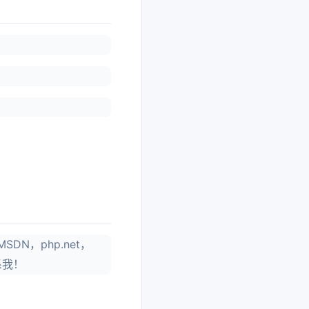
N，php.net，
系我！