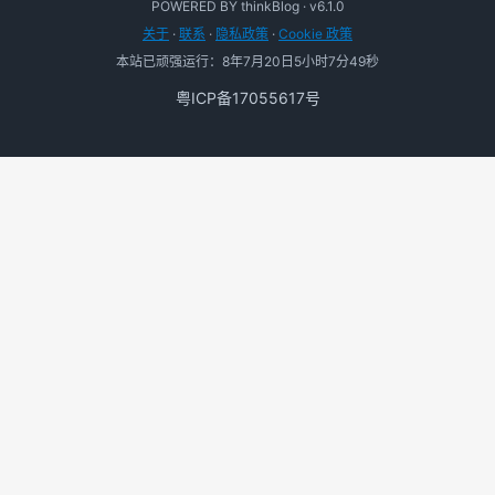
POWERED BY thinkBlog · v6.1.0
关于
·
联系
·
隐私政策
·
Cookie 政策
本站已顽强运行：8年7月20日5小时7分49秒
粤ICP备17055617号