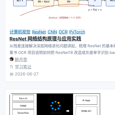
计算机视觉
ResNet
CNN
OCR
PyTorch
ResNet 网络结构原理与应用实践
从残差连接解决深层网络退化问题讲起，梳理 ResNet 的基
篆书 OCR 项目说明如何把 ResNet18 改造成灰度单字识别 bac
醉月思
📁
学习笔记
📅
2026-06-27