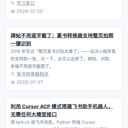
📁
学习笔记
📅
2026-07-20
碑帖不用逐字截了：篆书转换器支持整页拍照
一键识别
2018 年写过「整页篆书识别太难了」——这次小程序真
的支持拍一张、点一下、全文认出来了。碑帖、对联、
条幅不用逐字截图了。
📁
篆书转换器相关
📅
2026-07-07
利用 Cursor ACP 模式搭建飞书助手机器人，
无需任何大模型接口
用 lark-cli 收飞书消息，Python 桥接 Cursor