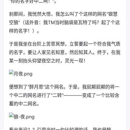
“你的名字好中二啊！"。
刹那间，我恍然大悟，我怎么叫了个这样的网名"银慧
空狼”（话外音：我TM当时脑袋是瓦特了吗？起了个这
样的名字！）。
于是我坐在台阶上苦思冥想，立誓要起一个符合我气质
的名字，要让人家见名知意，然后知其人。终于，在我
某一刻抬头仰望夜空之时，灵光一现！
便想到了"醉月思"这个网名。于是，我屁颠屁颠的将一
个中二的网名进行了"二转"————变成了一个比较含
蓄的中二网名。
看出来没？？引用当时一句比较潮的话，我也是醉